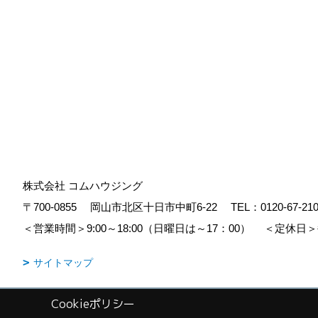
株式会社 コムハウジング
〒700-0855
岡山市北区十日市中町6-22
TEL：
0120-67-21
＜営業時間＞9:00～18:00（日曜日は～17：00）
＜定休日＞
サイトマップ
Cookieポリシー
Copyright (c) COM HOUSHING Inc. All Rights Reserved.
|
Produced b