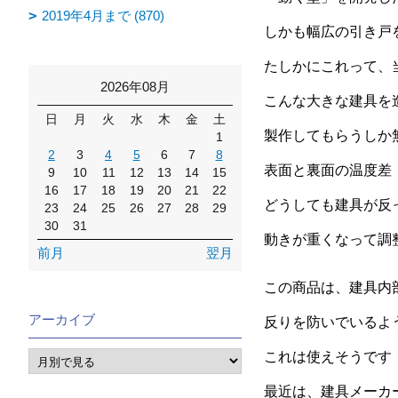
2019年4月まで (870)
しかも幅広の引き戸
たしかにこれって、
2026年08月
こんな大きな建具を
日
月
火
水
木
金
土
製作してもらうしか
1
2
3
4
5
6
7
8
表面と裏面の温度差
9
10
11
12
13
14
15
16
17
18
19
20
21
22
どうしても建具が反
23
24
25
26
27
28
29
30
31
動きが重くなって調
前月
翌月
この商品は、建具内
アーカイブ
反りを防いでいるよ
これは使えそうです
最近は、建具メーカ