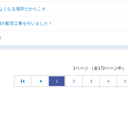
なくなる場所だからこそ
調の配管工事を行いました！
！
1ページ （全172ページ中）
1
2
3
4
5