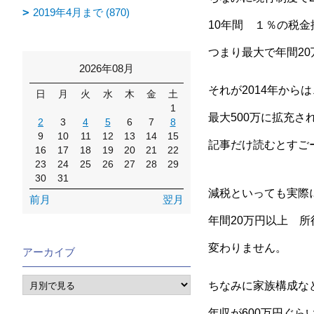
2019年4月まで (870)
10年間 １％の税
つまり最大で年間20
2026年08月
それが2014年からは
日
月
火
水
木
金
土
1
最大500万に拡充
2
3
4
5
6
7
8
9
10
11
12
13
14
15
記事だけ読むとすご
16
17
18
19
20
21
22
23
24
25
26
27
28
29
30
31
減税といっても実際
前月
翌月
年間20万円以上 
変わりません。
アーカイブ
ちなみに家族構成な
年収が600万円ぐら