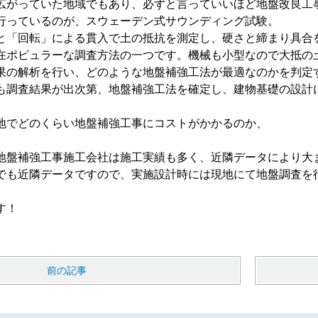
広がっていた地域でもあり、必ずと言っていいほど地盤改良工
行っているのが、スウェーデン式サウンディング試験。
と「回転」による貫入で土の抵抗を測定し、硬さと締まり具合
在ポピュラーな調査方法の一つです。機械も小型なので大抵の
果の解析を行い、どのような地盤補強工法が最適なのかを判定
も調査結果が出次第、地盤補強工法を確定し、建物基礎の設計
地でどのくらい地盤補強工事にコストがかかるのか、
地盤補強工事施工会社は施工実績も多く、近隣データにより大
でも近隣データですので、実施設計時には現地にて地盤調査を
す！
前の記事