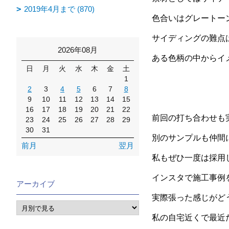
2019年4月まで (870)
色合いはグレートー
サイディングの難点
2026年08月
ある色柄の中からイ
日
月
火
水
木
金
土
1
2
3
4
5
6
7
8
9
10
11
12
13
14
15
16
17
18
19
20
21
22
前回の打ち合わせも
23
24
25
26
27
28
29
30
31
別のサンプルも仲間
前月
翌月
私もぜひ一度は採用
インスタで施工事例
アーカイブ
実際張った感じがど
私の自宅近くで最近