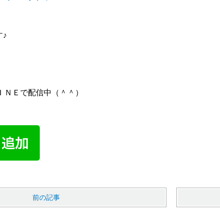
す♪
ＩＮＥで配信中（＾＾）
前の記事