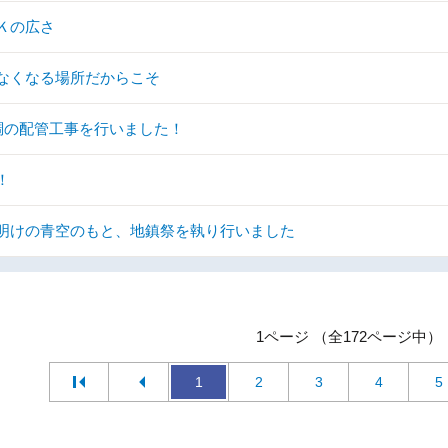
Ｋの広さ
なくなる場所だからこそ
調の配管工事を行いました！
！
明けの青空のもと、地鎮祭を執り行いました
1ページ （全172ページ中）
1
2
3
4
5