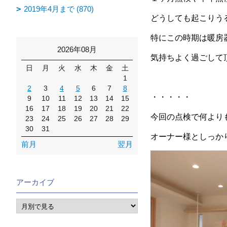
2019年4月まで (870)
どうしても起こりう
特にこの時期は暖房
2026年08月
気持ちよく過ごして頂
日
月
火
水
木
金
土
1
2
3
4
5
6
7
8
・・・・・
9
10
11
12
13
14
15
16
17
18
19
20
21
22
今回の点検で何より
23
24
25
26
27
28
29
30
31
オーナー様としっか
前月
翌月
アーカイブ