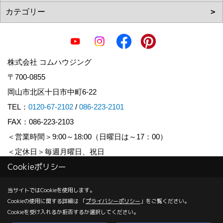
株式会社 コムハウジング
〒700-0855
岡山市北区十日市中町6-22
TEL：
0120-67-2102
/
086-223-2101
FAX：086-223-2103
＜営業時間＞9:00～18:00（日曜日は～17：00）
＜定休日＞毎週月曜日、祝日
Cookieポリシー
Copyright (c) COM HOUSHING Inc. All Rights Reserved.
当サイトではCookieを使用します。
Cookieの使用に関する詳細は 「
プライバシーポリシー
」をご覧ください。
Produced by
ゴデスクリエイト
Cookieを受け入れるか拒否するか選択してください。