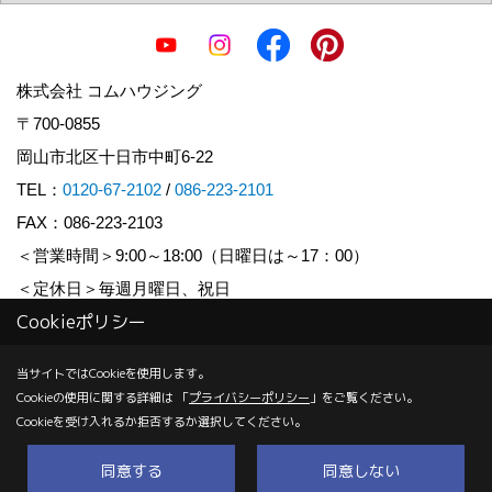
株式会社 コムハウジング
〒700-0855
岡山市北区十日市中町6-22
TEL：
0120-67-2102
/
086-223-2101
FAX：086-223-2103
＜営業時間＞9:00～18:00（日曜日は～17：00）
＜定休日＞毎週月曜日、祝日
Cookieポリシー
Copyright (c) COM HOUSHING Inc. All Rights Reserved.
当サイトではCookieを使用します。
Cookieの使用に関する詳細は 「
プライバシーポリシー
」をご覧ください。
Produced by
ゴデスクリエイト
Cookieを受け入れるか拒否するか選択してください。
同意する
同意しない