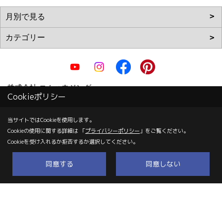
株式会社 コムハウジング
Cookieポリシー
〒700-0855
岡山市北区十日市中町6-22
当サイトではCookieを使用します。
Cookieの使用に関する詳細は 「
プライバシーポリシー
」をご覧ください。
TEL：
0120-67-2102
/
086-223-2101
Cookieを受け入れるか拒否するか選択してください。
FAX：086-223-2103
＜営業時間＞9:00～18:00（日曜日は～17：00）
同意する
同意しない
＜定休日＞毎週月曜日、祝日
Copyright (c) COM HOUSHING Inc. All Rights Reserved.