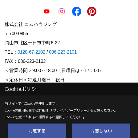
株式会社 コムハウジング
〒700-0855
岡山市北区十日市中町6-22
TEL：
0120-67-2102
/
086-223-2101
FAX：086-223-2103
＜営業時間＞9:00～18:00（日曜日は～17：00）
＜定休日＞毎週月曜日、祝日
Cookieポリシー
Copyright (c) COM HOUSHING Inc. All Rights Reserved.
当サイトではCookieを使用します。
Cookieの使用に関する詳細は 「
プライバシーポリシー
」をご覧ください。
Produced by
ゴデスクリエイト
Cookieを受け入れるか拒否するか選択してください。
同意する
同意しない