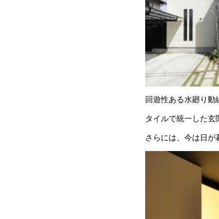
回遊性ある水廻り動
タイルで統一した玄
さらには、今は日が