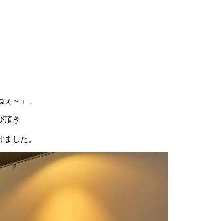
ねぇ～」、
び頂き
けました。