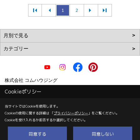
1
2
株式会社 コムハウジング
〒700-0855
Cookieポリシー
岡山市北区十日市中町6-22
当サイトではCookieを使用します。
TEL：
0120-67-2102
/
086-223-2101
Cookieの使用に関する詳細は 「
プライバシーポリシー
」をご覧ください。
FAX：086-223-2103
Cookieを受け入れるか拒否するか選択してください。
＜営業時間＞9:00～18:00（日曜日は～17：00）
同意する
同意しない
＜定休日＞毎週月曜日、祝日