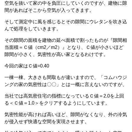
空気を抜いて家の中を負圧にしていくのですが、建物に隙
間があればそこから空気が入ってきます。
そして測定中に風を感じるとその隙間にウレタンを吹き込
んで処理をしていきます。
その隙間の面積を建物の延べ面積で割ったものが『隙間相
当面積＝Ｃ値（cm2／m2）』となり、Ｃ値が小さいほど
隙間が小さく、気密性が高い家となるわけです。
今回の家はＣ値=0.40
一棟一棟、大きさも間取もが違いますので、「コムハウジ
ングの家の気密性は〇〇」とは一概に言えないのですが、
当社では高気密住宅の指標になっているＣ値＝2.0を上回
る＜Ｃ値＝1.0＞をクリアするようにしています。
気密性能が高ければ高いほど、隙間がなくなり、外の冷気
が侵入せず快適な空間を実現させます。