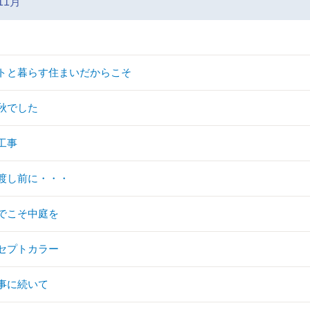
11月
トと暮らす住まいだからこそ
秋でした
工事
渡し前に・・・
でこそ中庭を
セプトカラー
事に続いて