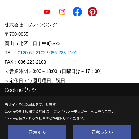
株式会社 コムハウジング
〒700-0855
岡山市北区十日市中町6-22
TEL：
0120-67-2102
/
086-223-2101
FAX：086-223-2103
＜営業時間＞9:00～18:00（日曜日は～17：00）
＜定休日＞毎週月曜日、祝日
Cookieポリシー
Copyright (c) COM HOUSHING Inc. All Rights Reserved.
当サイトではCookieを使用します。
Cookieの使用に関する詳細は 「
プライバシーポリシー
」をご覧ください。
Produced by
ゴデスクリエイト
Cookieを受け入れるか拒否するか選択してください。
同意する
同意しない