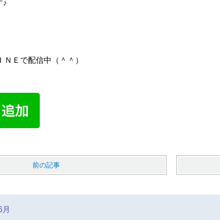
す♪
ＩＮＥで配信中（＾＾）
前の記事
6月