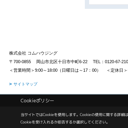
株式会社 コムハウジング
〒700-0855
岡山市北区十日市中町6-22
TEL：
0120-67-21
＜営業時間＞9:00～18:00（日曜日は～17：00）
＜定休日＞
サイトマップ
Cookieポリシー
Copyright (c) COM HOUSHING Inc. All Rights Reserved.
|
Produced b
当サイトではCookieを使用します。
Cookieの使用に関する詳細は
Cookieを受け入れるか拒否するか選択してください。