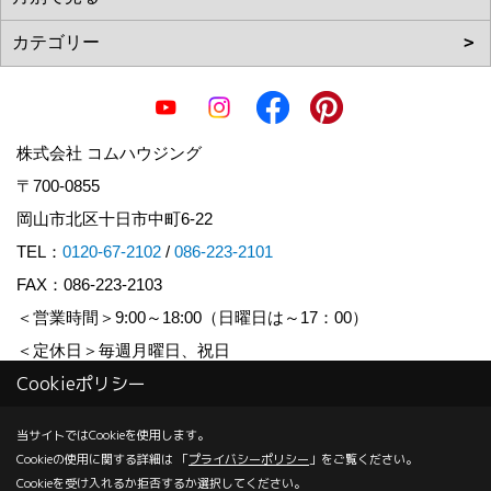
株式会社 コムハウジング
〒700-0855
岡山市北区十日市中町6-22
TEL：
0120-67-2102
/
086-223-2101
FAX：086-223-2103
＜営業時間＞9:00～18:00（日曜日は～17：00）
＜定休日＞毎週月曜日、祝日
Cookieポリシー
Copyright (c) COM HOUSHING Inc. All Rights Reserved.
当サイトではCookieを使用します。
Cookieの使用に関する詳細は 「
プライバシーポリシー
」をご覧ください。
Produced by
ゴデスクリエイト
Cookieを受け入れるか拒否するか選択してください。