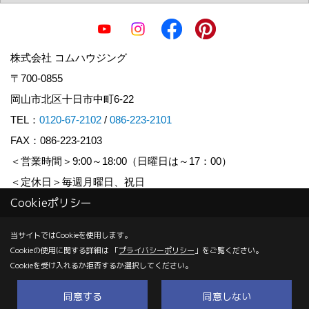
株式会社 コムハウジング
〒700-0855
岡山市北区十日市中町6-22
TEL：
0120-67-2102
/
086-223-2101
FAX：086-223-2103
＜営業時間＞9:00～18:00（日曜日は～17：00）
＜定休日＞毎週月曜日、祝日
Cookieポリシー
Copyright (c) COM HOUSHING Inc. All Rights Reserved.
当サイトではCookieを使用します。
Cookieの使用に関する詳細は 「
プライバシーポリシー
」をご覧ください。
Produced by
ゴデスクリエイト
Cookieを受け入れるか拒否するか選択してください。
同意する
同意しない