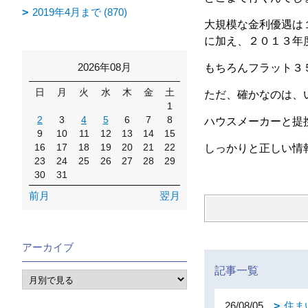
2019年4月まで (870)
大規模な金利優遇は
に加え、２０１３年
2026年08月
もちろんフラット３
日
月
火
水
木
金
土
ただ、確かなのは、
1
2
3
4
5
6
7
8
ハウスメーカーと提
9
10
11
12
13
14
15
16
17
18
19
20
21
22
しっかりと正しい情
23
24
25
26
27
28
29
30
31
前月
翌月
アーカイブ
記事一覧
26/08/05
住ま