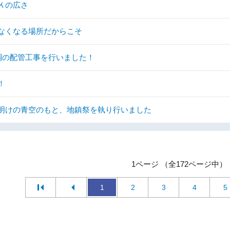
Ｋの広さ
なくなる場所だからこそ
調の配管工事を行いました！
！
明けの青空のもと、地鎮祭を執り行いました
1ページ （全172ページ中）
1
2
3
4
5