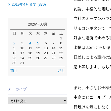
2019年4月まで (870)
勿論、本格的な電動
当社のオープンハウ
2026年08月
リモコンボタンで一
日
月
火
水
木
金
土
好きな場所で止める
1
2
3
4
5
6
7
8
出幅は3.5ｍぐら
9
10
11
12
13
14
15
16
17
18
19
20
21
22
日差しによる室内の
23
24
25
26
27
28
29
30
31
急上昇します。もち
前月
翌月
また、小さなお子様
アーカイブ
中庭にビニールプー
日焼けを気にしなく