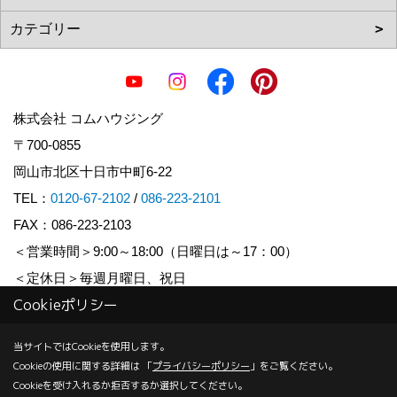
株式会社 コムハウジング
〒700-0855
岡山市北区十日市中町6-22
TEL：
0120-67-2102
/
086-223-2101
FAX：086-223-2103
＜営業時間＞9:00～18:00（日曜日は～17：00）
＜定休日＞毎週月曜日、祝日
Cookieポリシー
Copyright (c) COM HOUSHING Inc. All Rights Reserved.
当サイトではCookieを使用します。
Cookieの使用に関する詳細は 「
プライバシーポリシー
」をご覧ください。
Produced by
ゴデスクリエイト
Cookieを受け入れるか拒否するか選択してください。