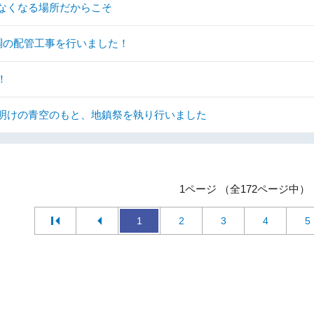
なくなる場所だからこそ
調の配管工事を行いました！
！
明けの青空のもと、地鎮祭を執り行いました
1ページ （全172ページ中）
1
2
3
4
5