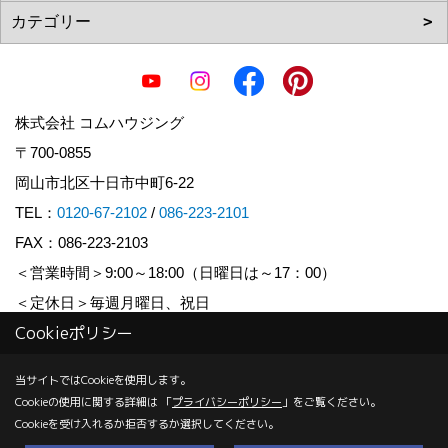
株式会社 コムハウジング
〒700-0855
岡山市北区十日市中町6-22
TEL：
0120-67-2102
/
086-223-2101
FAX：086-223-2103
＜営業時間＞9:00～18:00（日曜日は～17：00）
＜定休日＞毎週月曜日、祝日
Cookieポリシー
Copyright (c) COM HOUSHING Inc. All Rights Reserved.
当サイトではCookieを使用します。
Cookieの使用に関する詳細は 「
プライバシーポリシー
」をご覧ください。
Produced by
ゴデスクリエイト
Cookieを受け入れるか拒否するか選択してください。