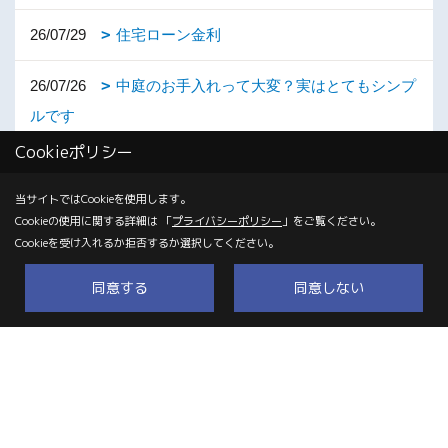
26/07/29
住宅ローン金利
26/07/26
中庭のお手入れって大変？実はとてもシンプ
ルです
Cookieポリシー
26/07/21
ＬＤＫの広さ
当サイトではCookieを使用します。
26/07/19
見えなくなる場所だからこそ
Cookieの使用に関する詳細は 「
プライバシーポリシー
」をご覧ください。
Cookieを受け入れるか拒否するか選択してください。
26/07/16
Z空調の配管工事を行いました！
同意する
同意しない
26/07/14
暑い！
26/07/11
梅雨明けの青空のもと、地鎮祭を執り行いま
した