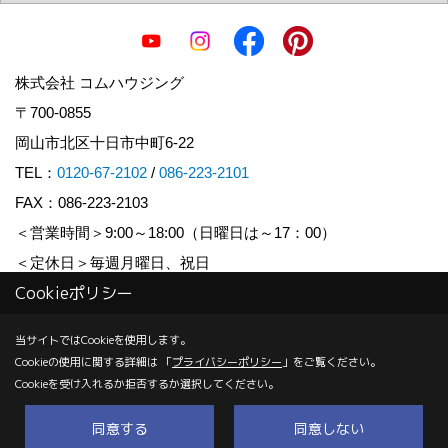
株式会社 コムハウジング
〒700-0855
岡山市北区十日市中町6-22
TEL：
0120-67-2102
/
086-223-2101
FAX：086-223-2103
＜営業時間＞9:00～18:00（日曜日は～17：00）
＜定休日＞毎週月曜日、祝日
Cookieポリシー
Copyright (c) COM HOUSHING Inc. All Rights Reserved.
当サイトではCookieを使用します。
Cookieの使用に関する詳細は 「
プライバシーポリシー
」をご覧ください。
Produced by
ゴデスクリエイト
Cookieを受け入れるか拒否するか選択してください。
同意する
同意しない