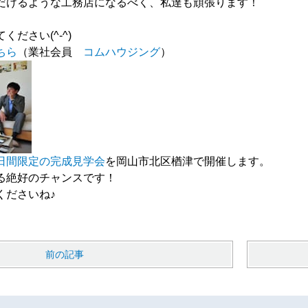
だけるような工務店になるべく、私達も頑張ります！
ださい(^-^)
ちら
（業社会員
コムハウジング
）
日間限定の完成見学会
を岡山市北区楢津で開催します。
る絶好のチャンスです！
くださいね♪
前の記事