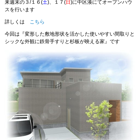
来週末の３/１６(
土
)、１７(
日
)に中区湊にてオープンハウ
スを行います
詳しくは
こちら
今回は『変形した敷地形状を活かした使いやすい間取りと
シックな外観に鉄骨手すりと杉板が映える家』です