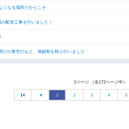
なくなる場所だからこそ
調の配管工事を行いました！
！
明けの青空のもと、地鎮祭を執り行いました
1ページ （全172ページ中）
1
2
3
4
5