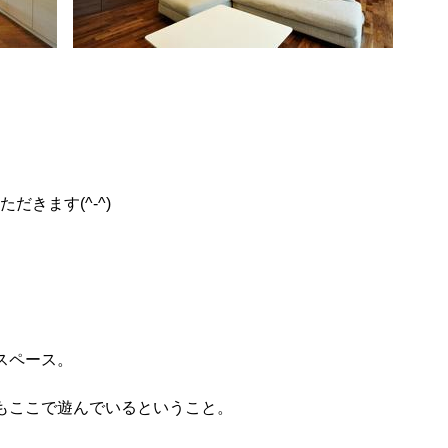
きます(^-^)
スペース。
もここで遊んでいるということ。