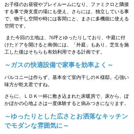
お子様のお昼寝やプレイルームになり、ファミクロと隣接
する事で身支度の場にも使え、さらには、独立している事
で、物干し空間や時には客間にと、まさに多機能に使える
空間です。
また今回の土地は、
76
坪とゆったりしており、中庭に付
けたドアを開けると
南側には、「外庭」もあり、芝生を施
工した後はそちらも有効利用できる計画です。
～ガスの快適設備で家事を効率よく～
バルコニーは作らず、基本全て室内干しのＫ様邸。心強い
味方が乾太君ですね。
さらに、ＬＤＫ一杯に敷き込まれた床暖房で、床から、ぽ
かぽかの心地よさは一度体験すると病みつきになります。
～ゆったりとした広さとお洒落なキッチン
でモダンな雰囲気に～