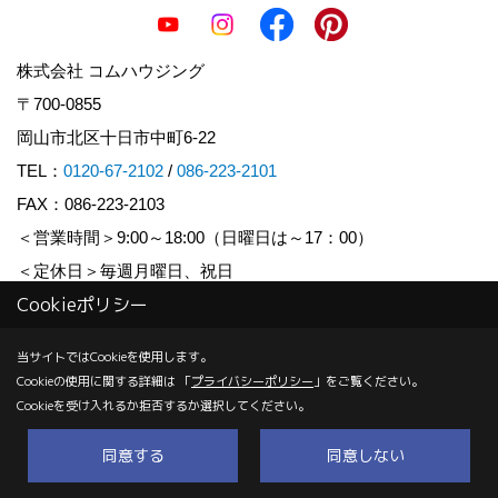
株式会社 コムハウジング
〒700-0855
岡山市北区十日市中町6-22
TEL：
0120-67-2102
/
086-223-2101
FAX：086-223-2103
＜営業時間＞9:00～18:00（日曜日は～17：00）
＜定休日＞毎週月曜日、祝日
Cookieポリシー
Copyright (c) COM HOUSHING Inc. All Rights Reserved.
当サイトではCookieを使用します。
Cookieの使用に関する詳細は 「
プライバシーポリシー
」をご覧ください。
Produced by
ゴデスクリエイト
Cookieを受け入れるか拒否するか選択してください。
同意する
同意しない