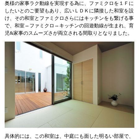
奥様の家事ラク動線を実現する為に、ファミクロを１Ｆに
したいとのご要望もあり、広いＬＤＫに隣接した和室を設
け、その和室とファミクロさらにはキッチンをも繋げる事
で、和室⇔ファミクロ⇔キッチンの回遊動線が生まれ、育
児
&
家事のスムーズさが両立される間取りとなりました。
具体的には、この和室は、中庭にも面した明るい部屋で、