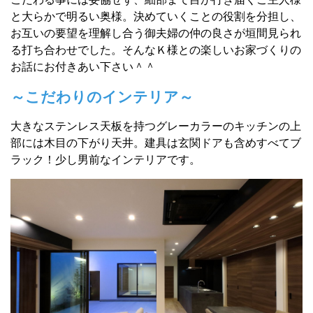
と大らかで明るい奥様。
決めていくことの役割を分担し、
お互いの要望を理解し合う御夫婦の仲の良さが垣間見られ
る打ち合わせでした。そんなＫ様との楽しいお家づくりの
お話にお付きあい下さい＾＾
～こだわりのインテリア～
大きなステンレス天板を持つグレーカラーのキッチンの上
部に
は木目の下がり天井。
建具は玄関ドアも含めすべてブ
ラック！
少し男前なインテリアです。