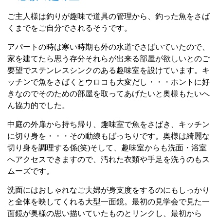
ご主人様は釣りが趣味で道具の管理から、釣った魚をさば
くまでをご自分でされるそうです。
アパートの時は寒い時期も外の水道でさばいていたので、
家を建てたら思う存分それらが出来る部屋が欲しいとのご
要望でステンレスシンクのある趣味室を設けています。
キ
ッチンで魚をさばくとウロコも大変だし・・・ホントに好
きなのでそのための部屋を取ってあげたいと奥様もたいへ
ん協力的でした。
中庭の外扉から持ち帰り、趣味室で魚をさばき、キッチン
に切り身を・・・その動線もばっちりです。奥様は綺麗な
切り身を調理する係
(
笑
)
そして、趣味室からも洗面・浴室
へアクセスできますので、汚れた衣類や手足を洗うのもス
ムーズです。
洗
面にはおしゃれなご夫婦が身支度をするのにもしっかり
と全体を映してくれる大型一面鏡。
最初の見学会で見た一
面鏡が奥様の思い描いていたものとリンクし、最初から