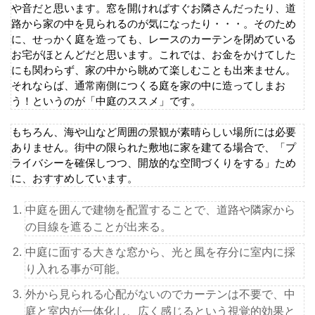
や音だと思います。窓を開ければすぐお隣さんだったり、道
路から家の中を見られるのが気になったり・・・。そのため
に、せっかく庭を造っても、レースのカーテンを閉めている
お宅がほとんどだと思います。これでは、お金をかけてした
にも関わらず、家の中から眺めて楽しむことも出来ません。
それならば、通常南側につくる庭を家の中に造ってしまお
う！というのが「中庭のススメ」です。
もちろん、海や山など周囲の景観が素晴らしい場所には必要
ありません。街中の限られた敷地に家を建てる場合で、「プ
ライバシーを確保しつつ、開放的な空間づくりをする」ため
に、おすすめしています。
中庭を囲んで建物を配置することで、道路や隣家から
の目線を遮ることが出来る。
中庭に面する大きな窓から、光と風を存分に室内に採
り入れる事が可能。
外から見られる心配がないのでカーテンは不要で、中
庭と室内が一体化し、広く感じるという視覚的効果と