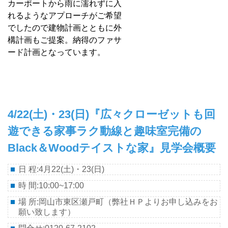
カーポートから雨に濡れずに入
れるようなアプローチがご希望
でしたので建物計画とともに外
構計画もご提案。
納得のファサ
ード計画となっています。
4/22(土)・23
(日)『広々クローゼットも回
遊できる家事ラク動線と趣味室完備の
Black＆Woodテイストな家』見学会概要
日 程:4月22(土)・23(日)
時 間:10:00~17:00
場 所:岡山市東区瀬戸町（弊社ＨＰよりお申し込みをお
願い致します）