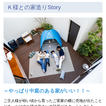
Ｋ様との家造りStory
～やっぱり中庭のある家がいい！！～
ご主人様が幼い頃から育ったご実家の横に売地が出たこ
と