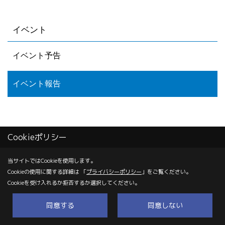
イベント
イベント予告
イベント報告
Cookieポリシー
当サイトではCookieを使用します。
株式会社 コムハウジング
Cookieの使用に関する詳細は 「
プライバシーポリシー
」をご覧ください。
〒700-0855
Cookieを受け入れるか拒否するか選択してください。
岡山市北区十日市中町6-22
同意する
同意しない
TEL：
0120-67-2102
/
086-223-2101