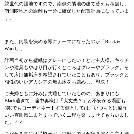
親世代の団地ですので、南側の隣地の建て
替えも考慮し、
南側隣地との距離も十分に確
保した配置計画になっていま
す。
また、内装を決める際にテーマになったのが
「
Black
＆
Wood
」。
計画当初から壁紙はグレーにしたい！とご主人様。
キッチ
ンや建具もやはり目が行くところはグレーやブラック。そ
して床は無垢床を希望されていたこともあり、ブラックと
相性のいいアカシアの無垢床をお薦めし、即決！
ご夫婦ともに好みは共通していたものの、あまりにも
Black
過ぎて、途中奥様は「大丈夫？」と不安がる場面も
(
笑
)
でもコーディネートする側としては、いつもとは違う
いい雰囲気にまとまっていく工程を楽しませてもらいまし
た。＾＾
こだわる事には妥協せず、細部まで目が行き届くご主人様