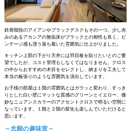
鉄骨階段のアイアンやブラックデスクもその一つ。
少し赤
みのあるアカシアの無垢床がブラックとの相性も良く、
ビ
ンテージ感も漂う落ち着いた雰囲気に仕上がりました。
キッチン上部の下がり天井には羽目板を貼りたいとのご要
望
でしたが、コスト管理もしなくてはなりません。
クロス
の中からおすすめの木目をセレクトし、納まりを工夫して
本当の板張りのような雰囲気を演出しています。
お子様の部屋は１階の雰囲気とはガラッと変わり、すっき
りとした白い壁にマットな質感のグリーンとイエロー、微
妙なニュアンスカラーのアクセントクロスで明るい空間に
なっています。
１階と２階の変化も楽しんでいただけると
思います。
～念願の趣味室～