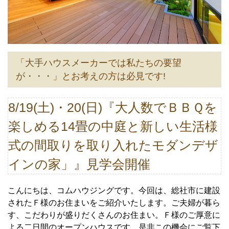
「大手ハウスメーカーでは私たちの要望
が・・・」とお考えの方は必見です!
8/19(土)・20(日)『大人数でＢＢＱを
楽しめる14畳の中庭と新しい生活様
式の間取りを取り入れたモダンデザ
インの家」』見学会開催
こんにちは、コムハウジングです。
今回は、総社市に建設
されたＦ様のお住まいをご紹介いたします。
ご夫婦が暮ら
す、こだわりが盛りだくさんの
お住まい。Ｆ様のご厚意に
よる二日間のオープンハウスです。
是非この機会にご覧下