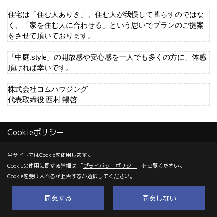
住宅は「住む人ありき」、住む人が我慢して暮らすのではな
く、「家を住む人に合わせる」という思いでプランのご提案
をさせて頂いております。
「中庭.style」の開放感や安心感を一人でも多くの方に、体感
頂ければ幸いです。
株式会社コムハウジング
代表取締役 西村 暢啓
イベント
Cookieポリシー
イベント予告
当サイトではCookieを使用します。
Cookieの使用に関する詳細は 「
プライバシーポリシー
」をご覧ください。
Cookieを受け入れるか拒否するか選択してください。
イベント報告
同意する
同意しない