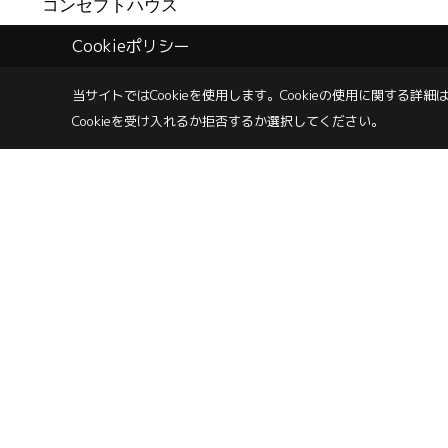
コンセプトハウス
Cookieポリシー
コンセプトハウス (5)
当サイトではCookieを使用します。
Cookieの使用に関する詳細は
Cookieを受け入れるか拒否するか選択してください。
株式会社 コムハウジング
〒700-0855
岡山市北区十日市中町6-22
TEL：
0120-67-21
＜営業時間＞9:00～18:00（日曜日は～17：00）
＜定休日＞
サイトマップ
Copyright (c) COM HOUSHING Inc. All Rights Reserved.
|
Produced b