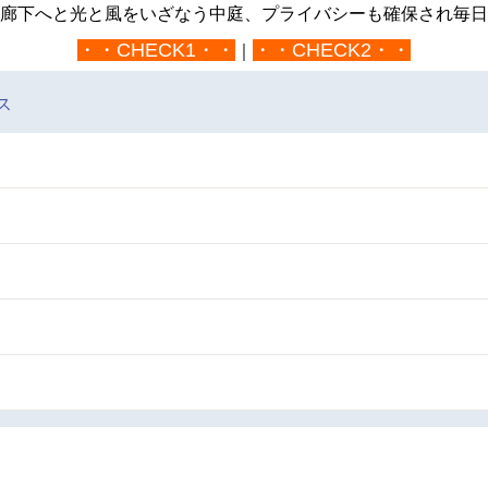
廊下へと光と風をいざなう中庭、プライバシーも確保され毎日
・・CHECK1・・
・・CHECK2・・
｜
ス