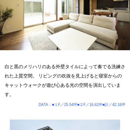
白と黒のメリハリのある外壁タイルによって奏でる洗練さ
れた上質空間。 リビングの吹抜を見上げると寝室からの
キャットウォークが遊び心ある光の空間を演出していま
す。
DATA：■１F／25.54坪■２F／16.62坪■計／42.16坪