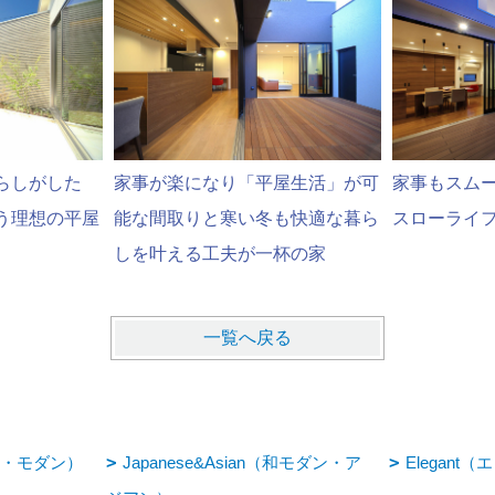
らしがした
家事が楽になり「平屋生活」が可
家事もスム
う理想の平屋
能な間取りと寒い冬も快適な暮ら
スローライ
しを叶える工夫が一杯の家
一覧へ戻る
ライト・モダン）
Japanese&Asian（和モダン・ア
Elegant