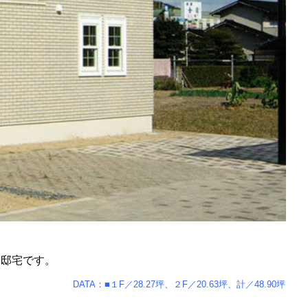
い邸宅です。
DATA：■１F／28.27坪、２F／20.63坪、計／48.90坪