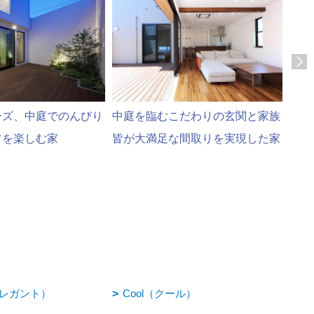
ーズ、中庭でのんびり
中庭を臨むこだわりの玄関と家族
ゆっ
フを楽しむ家
皆が大満足な間取りを実現した家
生活
ドな
（エレガント）
Cool（クール）