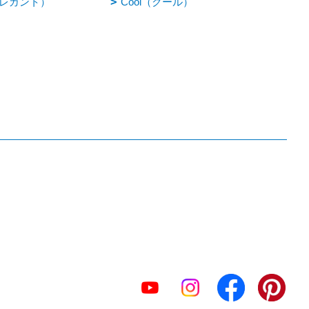
（エレガント）
Cool（クール）