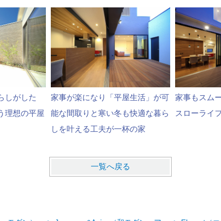
らしがした
家事が楽になり「平屋生活」が可
家事もスム
う理想の平屋
能な間取りと寒い冬も快適な暮ら
スローライ
しを叶える工夫が一杯の家
一覧へ戻る