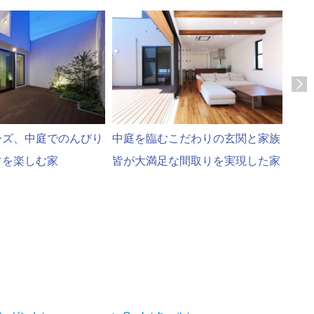
ーズ、中庭でのんびり
中庭を臨むこだわりの玄関と家族
ゆっ
フを楽しむ家
皆が大満足な間取りを実現した家
生活
ドな