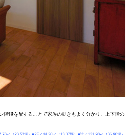
ン階段を配することで家族の動きもよく分かり、上下階の
7.78㎡（23.53坪）■2F／44.20㎡（13.37坪）■計／121.98㎡（36.90坪）