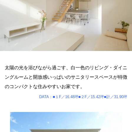
太陽の光を浴びながら過ごす、白一色のリビング・ダイニ
ングルームと開放感いっぱいのサニタリースペースが特徴
のコンパクトな住みやすいお家です。
DATA：■１F／16.48坪■２F／15.42坪■計／31.90坪