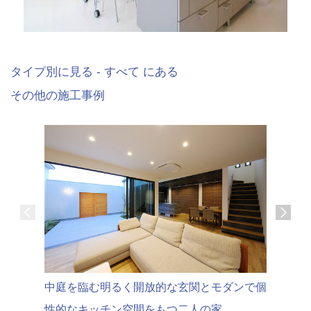
タイプ別に見る - すべて にある
その他の施工事例
中庭を臨む明るく開放的な玄関とモダンで個
ゆったり
性的なキッチン空間をもつ二人の家
と住まう